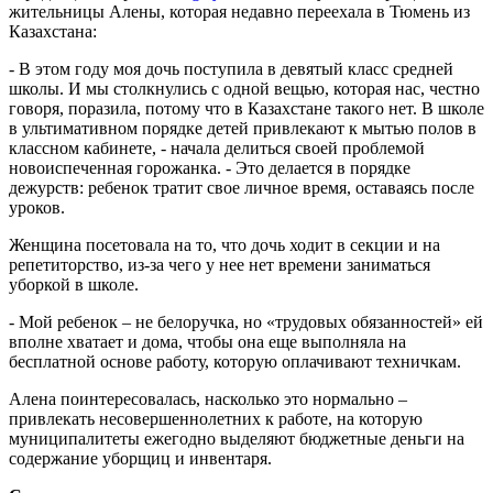
жительницы Алены, которая недавно переехала в Тюмень из
Казахстана:
- В этом году моя дочь поступила в девятый класс средней
школы. И мы столкнулись с одной вещью, которая нас, честно
говоря, поразила, потому что в Казахстане такого нет. В школе
в ультимативном порядке детей привлекают к мытью полов в
классном кабинете, - начала делиться своей проблемой
новоиспеченная горожанка. - Это делается в порядке
дежурств: ребенок тратит свое личное время, оставаясь после
уроков.
Женщина посетовала на то, что дочь ходит в секции и на
репетиторство, из-за чего у нее нет времени заниматься
уборкой в школе.
- Мой ребенок – не белоручка, но «трудовых обязанностей» ей
вполне хватает и дома, чтобы она еще выполняла на
бесплатной основе работу, которую оплачивают техничкам.
Алена поинтересовалась, насколько это нормально –
привлекать несовершеннолетних к работе, на которую
муниципалитеты ежегодно выделяют бюджетные деньги на
содержание уборщиц и инвентаря.