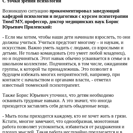
С точки зрения психологии
Возникшую ситуацию
прокомментировал заведующий
кафедрой психологии и педагогики с курсом психотерапии
ТюмГМУ, профессор, доктор медицинских наук Борис
Юрьевич Приленский:
- Если мы хотим, чтобы наши дети начинали взрослеть, то они
должны учиться. Учиться предстоит многому – и наукам, и
искусствам. Важно уметь ладить с людьми, со взрослыми и
детьми. Не только командовать (это умеет любой младенец),
но и подчиняться. Этот навык обычно усваивается в семье и в
школьном коллективе. Подчиняться, в том числе, ожиданиям
группы, к которой ты принадлежишь. Это позволит в
будущем избежать многих неприятностей, например, при
контакте с начальством и органами власти, - отметил
известный тюменский психотерапевт.
Также Борис Юрьевич уточнил, что детям необходимо
осваивать трудовые навыки. А это значит, что иногда
приходится заставлять себя делать обыденные вещи.
- Мыть полы приходится каждому, кто не хочет жить в грязи.
Кстати, многие замечают, что однообразная, монотонная
работа позволяет успокоиться, избавиться от раздражения и
плохих мыслей. Такая работа неслучайно предлагается и в