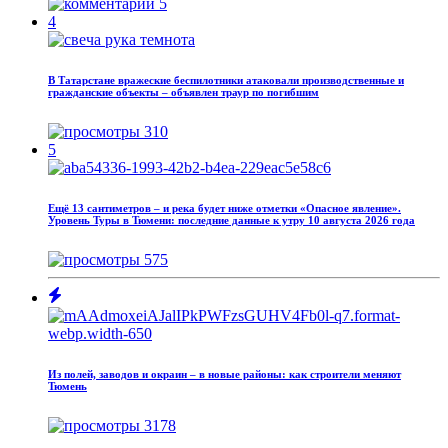
5
4
В Татарстане вражеские беспилотники атаковали производственные и
гражданские объекты – объявлен траур по погибшим
310
5
Ещё 13 сантиметров – и река будет ниже отметки «Опасное явление».
Уровень Туры в Тюмени: последние данные к утру 10 августа 2026 года
575
Из полей, заводов и окраин – в новые районы: как строители меняют
Тюмень
3178