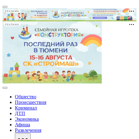
РЕКЛАМА
РЕКЛАМА
Общество
Происшествия
Криминал
ДТП
Экономика
Афиша
Развлечения