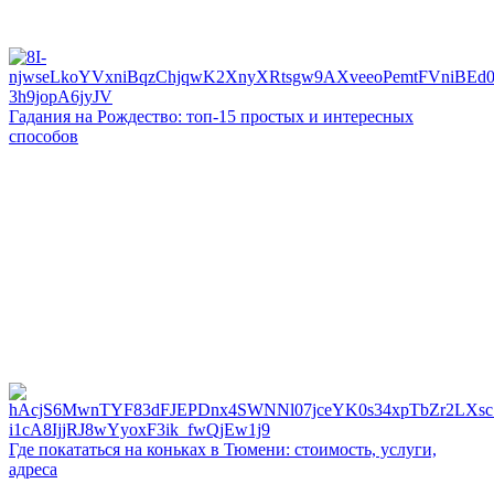
Гадания на Рождество: топ-15 простых и интересных
способов
Где покататься на коньках в Тюмени: стоимость, услуги,
адреса