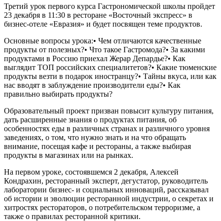
Третий урок первого курса Гастрономической школы пройдет
23 декабря в 11:30 в ресторане «Восточный экспресс» в
бизнес-отеле «Евразия» и будет посвящен теме продуктов.
Основные вопросы урока:• Чем отличаются качественные
продукты от полезных?• Что такое Гастромода?• За какими
продуктами в Россию приехал Жерар Депардье?• Как
выглядит ТОП российских специалитетов?• Какие тюменские
продукты везти в подарок иностранцу?• Тайны вкуса, или как
нас вводят в заблуждение производители еды?• Как
правильно выбирать продукты?
Образовательный проект призван повысит культуру питания,
дать расширенные знания о продуктах питания, об
особенностях еды в различных странах и различного уровня
заведениях, о том, что нужно знать и на что обращать
внимание, посещая кафе и рестораны, а также выбирая
продукты в магазинах или на рынках.
На первом уроке, состоявшемся 2 декабря, Алексей
Кондрахин, ресторанный эксперт, дегустатор, руководитель
лаборатории бизнес- и социальных инноваций, рассказывал
об истории и эволюции ресторанной индустрии, о секретах и
хитростях рестораторов, о потребительском терроризме, а
также о правилах ресторанной критики.