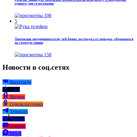
единого дня голосования
108
5
Тюменские предприниматели, чей бизнес пострадал от паводка, обращаются
на горячую линию
158
Новости в соц.сетях
Вконтакте
Дзен
Яндекс
Одноклассники
Telegram
Rutube
Youtube
MAX