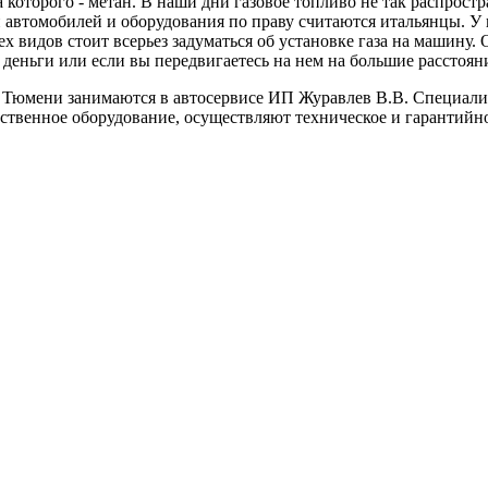
 которого - метан. В наши дни газовое топливо не так распрост
автомобилей и оборудования по праву считаются итальянцы. У 
 видов стоит всерьез задуматься об установке газа на машину.
 деньги или если вы передвигаетесь на нем на большие расстоян
в Тюмени занимаются в автосервисе ИП Журавлев В.В. Специал
ественное оборудование, осуществляют техническое и гарантийн