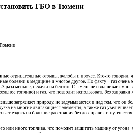
 установить ГБО в Тюмени
в Тюмени
ные отрицательные отзывы, жалобы и прочее. Кто-то говорил, чт
стные болезни в медицине и многое другое. По факту – газ очень
2-3 раза меньше, нежели на бензин. Газ меньше изнашивает мног
ельное топливо) и газ, что позволит использовать без заправки
меньше загрязняет природу, не задумываются и над тем, что он бо
рузка на многие двигающиеся элементы, а также газ увеличивает
ляет ездить на большие расстояния без дозаправок и путешествов
о или иного топлива, что поможет защитить машину от угона. С