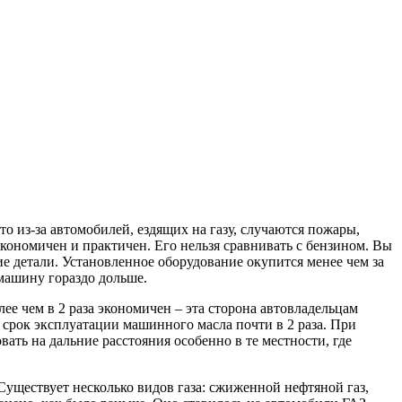
о из-за автомобилей, ездящих на газу, случаются пожары,
 экономичен и практичен. Его нельзя сравнивать с бензином. Вы
ие детали. Установленное оборудование окупится менее чем за
 машину гораздо дольше.
лее чем в 2 раза экономичен – эта сторона автовладельцам
 срок эксплуатации машинного масла почти в 2 раза. При
ать на дальние расстояния особенно в те местности, где
уществует несколько видов газа: сжиженной нефтяной газ,