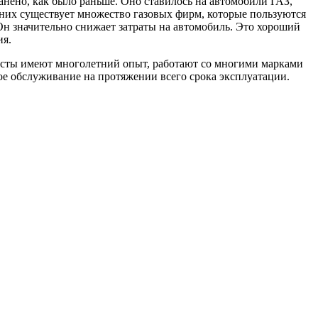
ранено, как было раньше. Оно ставилось на автомобили ГАЗ,
них существует множество газовых фирм, которые пользуются
 Он значительно снижает затраты на автомобиль. Это хороший
ия.
исты имеют многолетний опыт, работают со многими марками
ое обслуживание на протяжении всего срока эксплуатации.