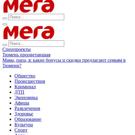
Спецпроекты
Тюмень процветающая
Мама, папа, я: какие бонусы и скидки предлагают семьям в
Тюмени?
Общество
Происшествия
Криминал
ДТП
Экономика
Афиша
Развлечения
Здоровье
Образование
Культура
Спорт