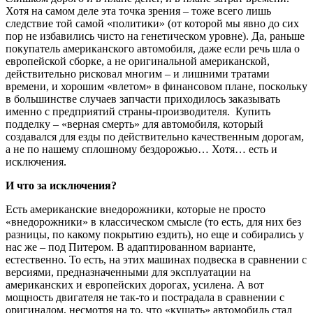
Хотя на самом деле эта точка зрения – тоже всего лишь
следствие той самой «политики» (от которой мы явно до сих
пор не избавились чисто на генетическом уровне). Да, раньше
покупатель американского автомобиля, даже если речь шла о
европейской сборке, а не оригинальной американской,
действительно рисковал многим – и лишними тратами
времени, и хорошим «влетом» в финансовом плане, поскольку
в большинстве случаев запчасти приходилось заказывать
именно с предприятий страны-производителя. Купить
подделку – «верная смерть» для автомобиля, который
создавался для езды по действительно качественным дорогам,
а не по нашему сплошному бездорожью… Хотя… есть и
исключения.
И что за исключения?
Есть американские внедорожники, которые не просто
«внедорожники» в классическом смысле (то есть, для них без
разницы, по какому покрытию ездить), но еще и собирались у
нас же – под Питером. В адаптированном варианте,
естественно. То есть, на этих машинах подвеска в сравнении с
версиями, предназначенными для эксплуатации на
американских и европейских дорогах, усилена. А вот
мощность двигателя не так-то и пострадала в сравнении с
оригиналом, несмотря на то, что «кушать» автомобиль стал