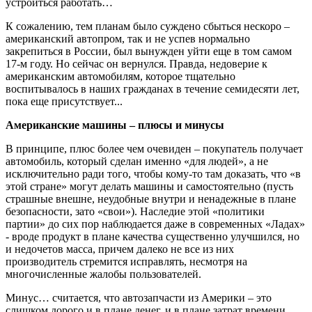
устроиться работать…
К сожалению, тем планам было суждено сбыться нескоро –
американский автопром, так и не успев нормально
закрепиться в России, был вынужден уйти еще в том самом
17-м году. Но сейчас он вернулся. Правда, недоверие к
американским автомобилям, которое тщательно
воспитывалось в наших гражданах в течение семидесяти лет,
пока еще присутствует...
Американские машины – плюсы и минусы
В принципе, плюс более чем очевиден – покупатель получает
автомобиль, который сделан именно «для людей», а не
исключительно ради того, чтобы кому-то там доказать, что «в
этой стране» могут делать машины и самостоятельно (пусть
страшные внешне, неудобные внутри и ненадежные в плане
безопасности, зато «свои»). Наследие этой «политики
партии» до сих пор наблюдается даже в современных «Ладах»
- вроде продукт в плане качества существенно улучшился, но
и недочетов масса, причем далеко не все из них
производитель стремится исправлять, несмотря на
многочисленные жалобы пользователей.
Минус… считается, что автозапчасти из Америки – это
слишком дорого и в плане денег, и в плане затрат времени.