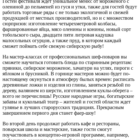
Гостей фестиваля ждет уникальное меню: от мороженого с
олениной до пельменей из гуся и утки, также для гостей будут
работать торговые ряды с не только экологичной и свежей
продукцией от местных производителей, но и с множеством
сюрпризов: изготовление четырехметровой колбасы,
фаршированные яйца, мясо оленины и конины, новый сорт
тобольского сыра, двадцати пяти литровая кадушка
малосольных огурцов, а также пруд, в котором каждый
сможет поймать себе свежую сибирскую рыбу!
На мастер-классах от профессиональных шеф-поваров вы
сможете научиться готовить блюда по старинным рецептам:
пряники, сибирское мороженое, хачапури на углях, пироги с
яблоком и брусникой. В горнице мастеров можно будет по-
настоящему окунуться в атмосферу былых времен: расписать
деревянные ложки и изделия из глины, заняться резьбой по
дереву, валянием из шерсти, изготовлением куклы-оберега –
всего не перечислишь! Русские народные игры, богатырские
забавы и кукольный театр – жителей и гостей области ждет
гулянье в лучших старорусских традициях. Прекрасным
завершением первого дня станет фаер-шоу!
Во второй день продолжат работать кафе и рестораны,
поварская школа и мастерские, также гости смогут
поучаствовать в концертно-игровой программе, например,