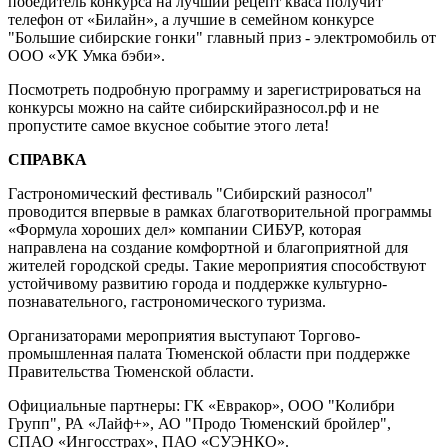
победитель конкурса на лучший рецепт кваса получит
телефон от «Билайн», а лучшие в семейном конкурсе
"Большие сибирские гонки" главный приз - электромобиль от
ООО «УК Умка бэби».
Посмотреть подробную программу и зарегистрироваться на
конкурсы можно на сайте сибирскийразносол.рф и не
пропустите самое вкусное событие этого лета!
СПРАВКА
Гастрономический фестиваль "Сибирский разносол"
проводится впервые в рамках благотворительной программы
«Формула хороших дел» компании СИБУР, которая
направлена на создание комфортной и благоприятной для
жителей городской среды. Такие мероприятия способствуют
устойчивому развитию города и поддержке культурно-
познавательного, гастрономического туризма.
Организаторами мероприятия выступают Торгово-
промышленная палата Тюменской области при поддержке
Правительства Тюменской области.
Официальные партнеры: ГК «Евракор», ООО "Колибри
Групп", РА «Лайф+», АО "Продо Тюменский бройлер",
СПАО «Ингосстрах», ПАО «СУЭНКО».