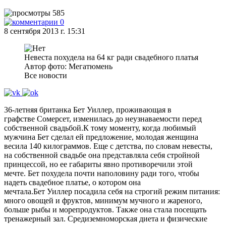
585
0
8 сентября 2013 г. 15:31
Невеста похудела на 64 кг ради свадебного платья
Автор фото: Мегатюмень
Все новости
36-летняя британка Бет Уиллер, проживающая в
графстве Сомерсет, изменилась до неузнаваемости перед
собственной свадьбой.К тому моменту, когда любимый
мужчина Бет сделал ей предложение, молодая женщина
весила 140 килограммов. Еще с детства, по словам невесты,
на собственной свадьбе она представляла себя стройной
принцессой, но ее габариты явно противоречили этой
мечте. Бет похудела почти наполовину ради того, чтобы
надеть свадебное платье, о котором она
мечтала.Бет Уиллер посадила себя на строгий режим питания:
много овощей и фруктов, минимум мучного и жареного,
больше рыбы и морепродуктов. Также она стала посещать
тренажерный зал. Средиземноморская диета и физические