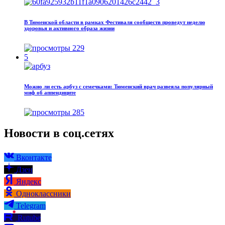
В Тюменской области в рамках Фестиваля сообществ проведут неделю
здоровья и активного образа жизни
229
5
Можно ли есть арбуз с семечками: Тюменский врач развеяла популярный
миф об аппендиците
285
Новости в соц.сетях
Вконтакте
Дзен
Яндекс
Одноклассники
Telegram
Rutube