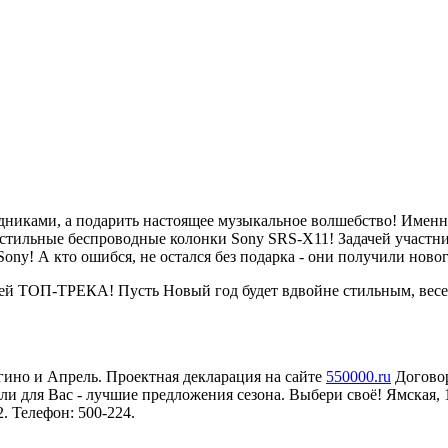
никами, а подарить настоящее музыкальное волшебство! Именно п
ильные беспроводные колонки Sony SRS-X11! Задачей участнико
Sony! А кто ошибся, не остался без подарка - они получили нов
ей ТОП-ТРЕКА! Пусть Новый год будет вдвойне стильным, весе
ино и Апрель. Проектная декларация на сайте
550000.ru
Договор
ли для Вас - лучшие предложения сезона. Выбери своё! Ямская, 
2. Телефон: 500-224.