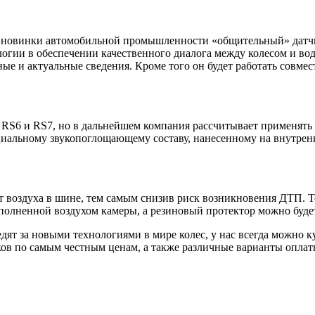
на новинки автомобильной промышленности «общительный» датчи
огии в обеспечении качественного диалога между колесом и вод
ые и актуальные сведения. Кроме того он будет работать совме
S6 и RS7, но в дальнейшем компания рассчитывает применять эту
пециальному звукопоглощающему составу, нанесенному на внутр
воздуха в шине, тем самым снизив риск возникновения ДТП. Тех
полненной воздухом камеры, а резиновый протектор можно будет
т за новыми технологиями в мире колес, у нас всегда можно к
в по самым честным ценам, а также различные варианты оплаты