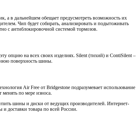
к, а в дальнейшем обещает предусмотреть возможность их
ителем. Чип будет собирать, анализировать и подытоживать
стно с антиблокировочной системой тормозов.
 опцию на всех своих изделиях. Silent (тихий) и ContiSilent –
еннюю поверхность шины.
нология Air Free от Bridgestone подразумевает использование
 менять по мере износа.
упить шины и диски от ведущих производителей. Интернет-
 и доставки товара по всей России.