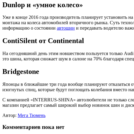
Dunlop и «умное колесо»
Уже в конце 2016 года производитель планирует установить 
монтажа на колеса автомобилей вторичного рынка. Суть технол
информацию о состоянии
автошин
и передавать водителю важн
ContiSilent от Continental
На сегодняшний день этим новшеством пользуется только Audi R
это шина, которая снижает шум в салоне на 70% благодаря с
Bridgestone
Японцы в ближайшие три года вообще планируют отказаться от 
изогнутых спиц, которые будут поглощать колебания вместо на
С компанией «INTERRUS-SHINA» автолюбители не только следя
магазин предлагает самый широкий выбор новинок шин и диско
Автор:
Мега Тюмень
Комментариев пока нет