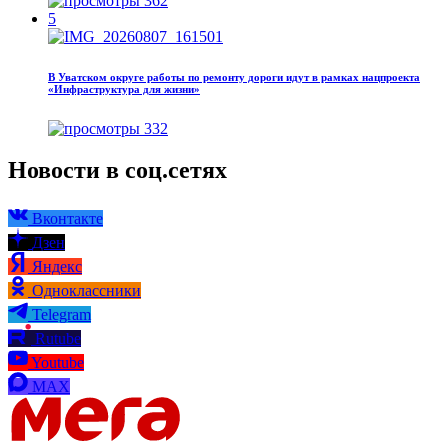
362
5
В Уватском округе работы по ремонту дороги идут в рамках нацпроекта
«Инфраструктура для жизни»
332
Новости в соц.сетях
Вконтакте
Дзен
Яндекс
Одноклассники
Telegram
Rutube
Youtube
MAX