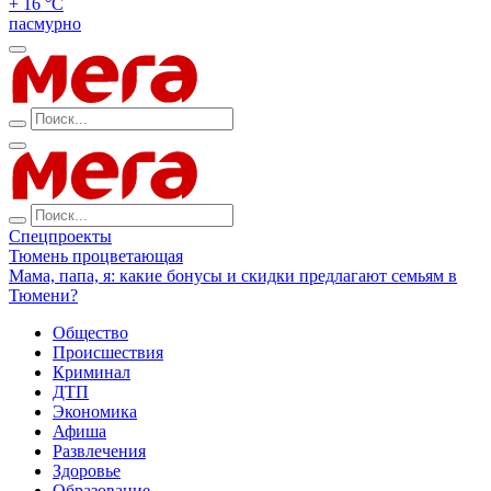
+ 16 °С
пасмурно
Спецпроекты
Тюмень процветающая
Мама, папа, я: какие бонусы и скидки предлагают семьям в
Тюмени?
Общество
Происшествия
Криминал
ДТП
Экономика
Афиша
Развлечения
Здоровье
Образование