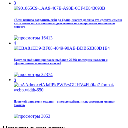
3
«Если решила сохранить себя до брака, значит, должна это сделать сама»:
кто и зачем восстанавливает девственность – откровения тюменского
хирурга
16413
4
Будет ли мобилизация после выборов 2026: последние новости и
официальные заявления властей
32374
5
Из полей, заводов и окраин – в новые районы: как строители меняют
Тюмень
3053