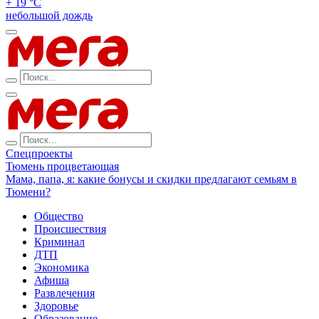
+ 19 °С
небольшой дождь
Спецпроекты
Тюмень процветающая
Мама, папа, я: какие бонусы и скидки предлагают семьям в
Тюмени?
Общество
Происшествия
Криминал
ДТП
Экономика
Афиша
Развлечения
Здоровье
Образование