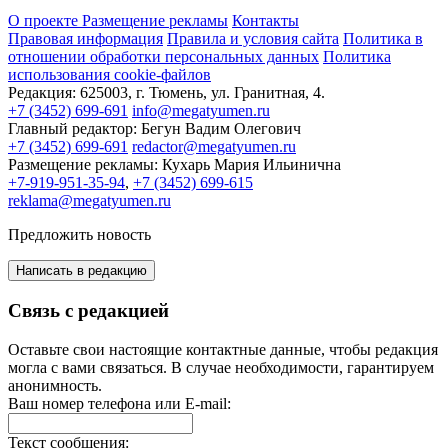
О проекте
Размещение рекламы
Контакты
Правовая информация
Правила и условия сайта
Политика в
отношении обработки персональных данных
Политика
использования cookie-файлов
Редакция:
625003, г. Тюмень, ул. Гранитная, 4.
+7 (3452) 699-691
info@megatyumen.ru
Главный редактор:
Бегун Вадим Олегович
+7 (3452) 699-691
redactor@megatyumen.ru
Размещение рекламы:
Кухарь Мария Ильинична
+7-919-951-35-94
,
+7 (3452) 699-615
reklama@megatyumen.ru
Предложить новость
Написать в редакцию
Связь с редакцией
Оставьте свои настоящие контактные данные, чтобы редакция
могла с вами связаться. В случае необходимости, гарантируем
анонимность.
Ваш номер телефона или E-mail:
Текст сообщения: