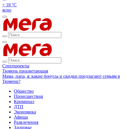
+ 18 °С
ясно
Спецпроекты
Тюмень процветающая
Мама, папа, я: какие бонусы и скидки предлагают семьям в
Тюмени?
Общество
Происшествия
Криминал
ДТП
Экономика
Афиша
Развлечения
Здоровье