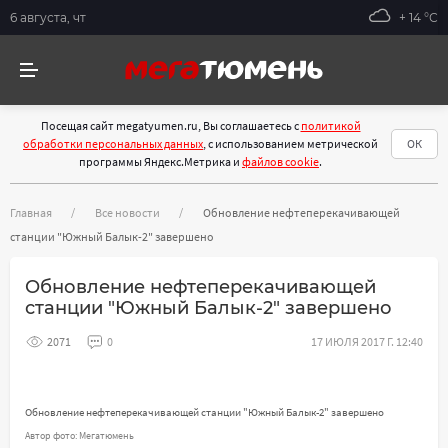
6 августа, чт
+ 14 °С
Посещая сайт megatyumen.ru, Вы соглашаетесь с
политикой
обработки персональных данных
, с использованием метрической
ОК
программы Яндекс.Метрика и
файлов cookie
.
Главная
Все новости
Обновление нефтеперекачивающей
станции "Южный Балык-2" завершено
Обновление нефтеперекачивающей
станции "Южный Балык-2" завершено
2071
0
17 ИЮЛЯ 2017 Г. 12:40
Обновление нефтеперекачивающей станции "Южный Балык-2" завершено
Автор фото: Мегатюмень