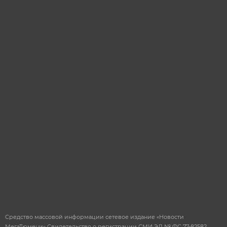
Я даю согласие на
обработку
персональных
данных
ОТПРАВИТЬ
Средство массовой информации сетевое издание «Новости
МегаТюмени» Свидетельство о регистрации СМИ ЭЛ № ФС 77-82582