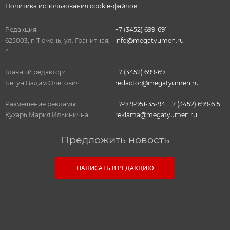
Политика использования cookie-файлов
Редакция:
+7 (3452) 699-691
625003, г. Тюмень, ул. Гранитная,
info@megatyumen.ru
4.
Главный редактор:
+7 (3452) 699-691
Бегун Вадим Олегович
redactor@megatyumen.ru
Размещение рекламы:
+7-919-951-35-94
,
+7 (3452) 699-615
Кухарь Мария Ильинична
reklama@megatyumen.ru
Предложить новость
Связь с редакцией
НАПИСАТЬ В РЕДАКЦИЮ
Оставьте свои настоящие контактные данные,
чтобы редакция могла с вами связаться. В случае
необходимости, гарантируем анонимность.
Ваш номер телефона или E-mail: