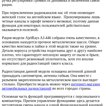
ручка регулировки громкости динамика и включения самой
рации.
При переключении радиоканалов нас об этом оповещает
женский голос на английском языке. Пронумерованы лишь
четные каналы и шрифт немного мелковат, поэтому данная
функция для некоторых пользователей действительно
оказывается полезной.
Рация модели AjetRays AJ-446 собрана очень качественно, в
основании находится прочное металлическое шасси. Общее
качество монтажа и пайки в этой модели также на уровне.
Детали корпуса устройства подогнаны друг к другу наиболее
плотно, что гарантирует неплохую защиту от пыли и брызг,
но отсутствует резиновый уплотнитель, хотя это вполне
нормально для радиостанций такого класса.
Радиостанция данной модели оснащена антенной длиной
тринадцать сантиметров, антенна гибкая. Она вместе с
разъемом закрепленном на металлическом шасси выглядит
стильно. Приобрести модель можно через
интернет-магазин
автомобильных радиостанций
во всех городах страны.
Основная часть функций программируется с персонального
компьютера. Причем управление функциями здесь делается
регулятором смены канала и одной функциональной кнопкой,