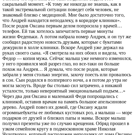
сакральный момент. «К тому же никогда не знаешь, как в
такой экстремальной ситуации поведет себя человек, не
знакомый близко с медициной. Мне было достаточно того,
что Андрей находится неподалеку, в коридоре клиники».
После родов Оксана первым делом попросила у врачей…
телефон. Ей так хотелось запечатлеть первые минуты
жизни Феденьки. А потом набрала номер Андрея, и он тут же
сообщил радостную новость друзьям, которые с букетами
дежурили в холле клиники. Вскоре Андрей уже держал на
руках своего сына. «Я смотрела на них обоих и видела, что
Федор — копия мужа. Сейчас малыш уже немного изменился,
у него проявился мой разрез глаз, но все-таки он больше
похож на Андрея… Я думала, что после родов, которые
забрали у меня столько энергии, захочу поесть или провалюсь
в сон. Сын родился в полпервого ночи, а я потом до утра не
могла заснуть. Вроде бы столько сил затрачено, а никакой
усталости, только невероятный эмоциональный подъем…»
Через два дня Оксана и маленький Федя попрощались с
клиникой, оставив врачам на память большое апельсиновое
дерево. Андрей повез их домой, где Оксану ждали
огромныебукеты ее любимых кустовых роз, а малыша — море
подарков от друзей и близких папы и мамы. Вскоре малыш
получил презенты уже по случаю крещения. Обряд прошел в
узком семейном кругу в подмосковном храме Николая
Чудотворца, который расположен неподалеку от дома Оксаны