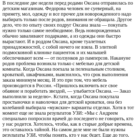
В последние две недели перед родами Оксана отправилась по
детским магазинам. Федорова человек не суеверный, на
примету, мол, одежду и все прочее для новорожденного надо
выбирать только после родов, внимания не обращала. Другое
дело, что по опыту своих подруг Оксана знала — покупать
нужно только самое необходимое. Ведь новорожденных
обычно заваливают подарками, а из одежды они быстро
вырастают. И в роддом Оксана, кроме туалетных
принадлежностей, с собой ничего не взяла. В элитной
подмосковной клинике пациенток и их малышей
обеспечивают всем — от ползунков до памперсов. Накануне
родов проблема возникла только с мебелью для детской
комнаты. Когда Оксана поехала за пеленальным столиком,
кроваткой, шкафчиками, выяснилось, что срок выполнения
заказа минимум месяц. И это при том, что мебель
производится в России. «Пришлось включить все свое
обаяние и поработать звездой, — улыбается Оксана. — Заказ
выполнили за неделю». Кстати, когда Оксана покупала
простыночки и наволочки для детской кроватки, она без
колебаний выбирала «мужские» варианты отделки. Хотя в тот
момент еще не знала результатов УЗИ: «Мы с Андреем
специально попросили врачей до последнего не говорить, кто
у нас родится. Хотелось, чтобы, как в старые добрые времена,
это оставалось тайной. На самом деле мне не были нужны
результаты УЗИ, чтобы понять, кто у нас будет. Еще до того,