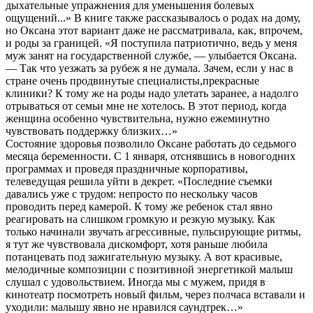
дыхательные упражнения для уменьшения болевых
ощущений...» В книге также рассказывалось о родах на дому,
но Оксана этот вариант даже не рассматривала, как, впрочем,
и роды за границей. «Я поступила патриотично, ведь у меня
муж занят на государственной службе, — улыбается Оксана.
— Так что уезжать за рубеж я не думала. Зачем, если у нас в
стране очень продвинутые специалисты,прекрасные
клиники? К тому же на роды надо улетать заранее, а надолго
отрываться от семьи мне не хотелось. В этот период, когда
женщина особенно чувствительна, нужно ежеминутно
чувствовать поддержку близких…»
Состояние здоровья позволило Оксане работать до седьмого
месяца беременности. С 1 января, отснявшись в новогодних
программах и проведя праздничные корпоративы,
телеведущая решила уйти в декрет. «Последние съемки
давались уже с трудом: непросто по нескольку часов
проводить перед камерой. К тому же ребенок стал явно
реагировать на слишком громкую и резкую музыку. Как
только начинали звучать агрессивные, пульсирующие ритмы,
я тут же чувствовала дискомфорт, хотя раньше любила
потанцевать под зажигательную музыку. А вот красивые,
мелодичные композиции с позитивной энергетикой малыш
слушал с удовольствием. Иногда мы с мужем, придя в
кинотеатр посмотреть новый фильм, через полчаса вставали и
уходили: малышу явно не нравился саундтрек…»