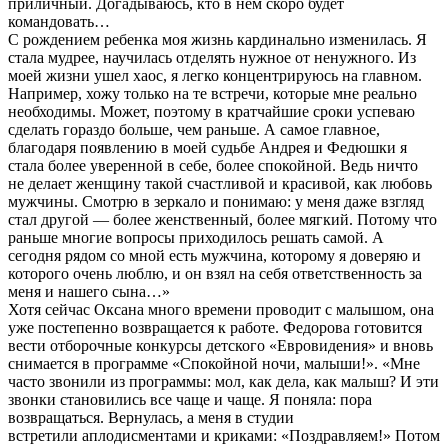
приличный. Догадываюсь, кто в нем скоро будет
командовать…
С рождением ребенка моя жизнь кардинально изменилась. Я
стала мудрее, научилась отделять нужное от ненужного. Из
моей жизни ушел хаос, я легко концентрируюсь на главном.
Например, хожу только на те встречи, которые мне реально
необходимы. Может, поэтому в кратчайшие сроки успеваю
сделать гораздо больше, чем раньше. А самое главное,
благодаря появлению в моей судьбе Андрея и Федюшки я
стала более уверенной в себе, более спокойной. Ведь ничто
не делает женщину такой счастливой и красивой, как любовь
мужчины. Смотрю в зеркало и понимаю: у меня даже взгляд
стал другой — более женственный, более мягкий. Потому что
раньше многие вопросы приходилось решать самой. А
сегодня рядом со мной есть мужчина, которому я доверяю и
которого очень люблю, и он взял на себя ответственность за
меня и нашего сына…»
Хотя сейчас Оксана много времени проводит с малышом, она
уже постепенно возвращается к работе. Федорова готовится
вести отборочные конкурсы детского «Евровидения» и вновь
снимается в программе «Спокойной ночи, малыши!». «Мне
часто звонили из программы: мол, как дела, как малыш? И эти
звонки становились все чаще и чаще. Я поняла: пора
возвращаться. Вернулась, а меня в студии
встретили аплодисментами и криками: «Поздравляем!» Потом