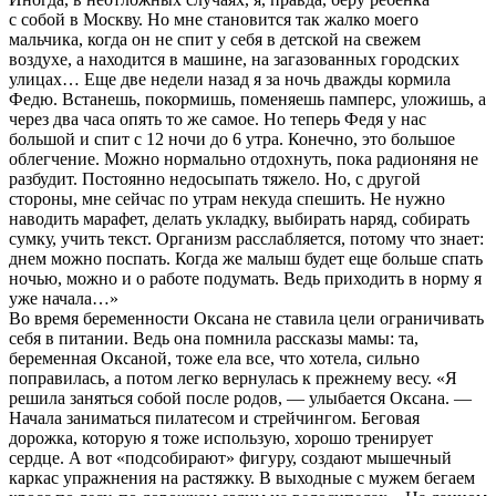
с собой в Москву. Но мне становится так жалко моего
мальчика, когда он не спит у себя в детской на свежем
воздухе, а находится в машине, на загазованных городских
улицах… Еще две недели назад я за ночь дважды кормила
Федю. Встанешь, покормишь, поменяешь памперс, уложишь, а
через два часа опять то же самое. Но теперь Федя у нас
большой и спит с 12 ночи до 6 утра. Конечно, это большое
облегчение. Можно нормально отдохнуть, пока радионяня не
разбудит. Постоянно недосыпать тяжело. Но, с другой
стороны, мне сейчас по утрам некуда спешить. Не нужно
наводить марафет, делать укладку, выбирать наряд, собирать
сумку, учить текст. Организм расслабляется, потому что знает:
днем можно поспать. Когда же малыш будет еще больше спать
ночью, можно и о работе подумать. Ведь приходить в норму я
уже начала…»
Во время беременности Оксана не ставила цели ограничивать
себя в питании. Ведь она помнила рассказы мамы: та,
беременная Оксаной, тоже ела все, что хотела, сильно
поправилась, а потом легко вернулась к прежнему весу. «Я
решила заняться собой после родов, — улыбается Оксана. —
Начала заниматься пилатесом и стрейчингом. Беговая
дорожка, которую я тоже использую, хорошо тренирует
сердце. А вот «подсобирают» фигуру, создают мышечный
каркас упражнения на растяжку. В выходные с мужем бегаем