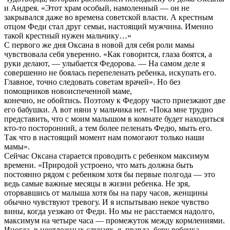
и Андрея. «Этот храм особый, намоленный — он не
закрывался даже во времена советской власти. А крестным
отцом Феди стал друг семьи, настоящий мужчина. Именно
такой крестный нужен мальчику…»
С первого же дня Оксана в новой для себя роли мамы
чувствовала себя уверенно. «Как говорится, глаза боятся, а
руки делают, — улыбается Федорова. — На самом деле я
совершенно не боялась перепеленать ребенка, искупать его.
Главное, точно следовать советам врачей». Но без
помощников новоиспеченной маме,
конечно, не обойтись. Поэтому к Федору часто приезжают две
его бабушки. А вот няни у мальчика нет. «Пока мне трудно
представить, что с моим малышом в комнате будет находиться
кто-то посторонний, а тем более пеленать Федю, мыть его.
Так что в настоящий момент нам помогают только наши
мамы».
Сейчас Оксана старается проводить с ребенком максимум
времени. «Природой устроено, что мать должна быть
постоянно рядом с ребенком хотя бы первые полгода — это
ведь самые важные месяцы в жизни ребенка. Не зря,
оторвавшись от малыша хотя бы на пару часов, женщины
обычно чувствуют тревогу. И я испытываю некое чувство
вины, когда уезжаю от Феди. Но мы не расстаемся надолго,
максимум на четыре часа — промежуток между кормлениями.
Иногда, в неотложных случаях, я, правда, беру ребенка