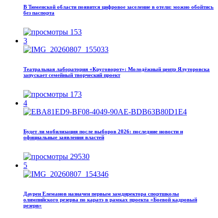
В Тюменской области появится цифровое заселение в отели: можно обойтись
без паспорта
153
3
Театральная лаборатория «Круговорот»: Молодёжный центр Ялуторовска
запускает семейный творческий проект
173
4
Будет ли мобилизация после выборов 2026: последние новости и
официальные заявления властей
29530
5
Даурен Елеманов назначен первым замдиректора спортшколы
олимпийского резерва по каратэ в рамках проекта «Боевой кадровый
резерв»