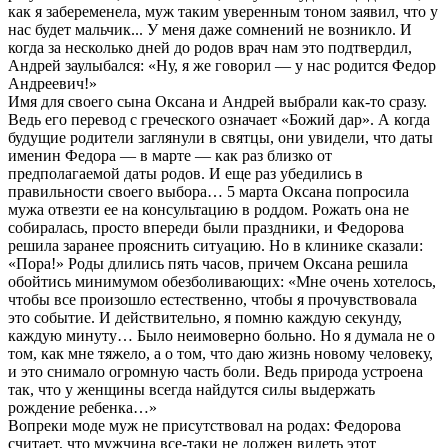
как я забеременела, муж таким уверенным тоном заявил, что у
нас будет мальчик... У меня даже сомнений не возникло. И
когда за несколько дней до родов врач нам это подтвердил,
Андрей заулыбался: «Ну, я же говорил — у нас родится Федор
Андреевич!»
Имя для своего сына Оксана и Андрей выбрали как-то сразу.
Ведь его перевод с греческого означает «Божий дар». А когда
будущие родители заглянули в святцы, они увидели, что даты
именин Федора — в марте — как раз близко от
предполагаемой даты родов. И еще раз убедились в
правильности своего выбора… 5 марта Оксана попросила
мужа отвезти ее на консультацию в роддом. Рожать она не
собиралась, просто впереди были праздники, и Федорова
решила заранее прояснить ситуацию. Но в клинике сказали:
«Пора!» Роды длились пять часов, причем Оксана решила
обойтись минимумом обезболивающих: «Мне очень хотелось,
чтобы все произошло естественно, чтобы я прочувствовала
это событие. И действительно, я помню каждую секунду,
каждую минуту… Было неимоверно больно. Но я думала не о
том, как мне тяжело, а о том, что даю жизнь новому человеку,
и это снимало огромную часть боли. Ведь природа устроена
так, что у женщины всегда найдутся силы выдержать
рождение ребенка…»
Вопреки моде муж не присутствовал на родах: Федорова
считает, что мужчина все-таки не должен видеть этот