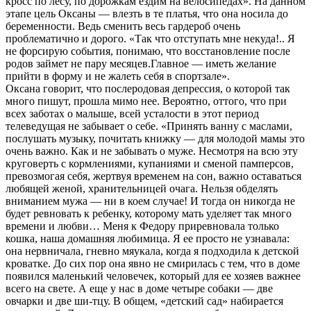
кросс по лесу, по дорожкам ездим на велосипедах». На данном
этапе цель Оксаны — влезть в те платья, что она носила до
беременности. Ведь сменить весь гардероб очень
проблематично и дорого. «Так что отступать мне некуда!.. Я
не форсирую события, понимаю, что восстановление после
родов займет не пару месяцев.Главное — иметь желание
прийти в форму и не жалеть себя в спортзале».
Оксана говорит, что послеродовая депрессия, о которой так
много пишут, прошла мимо нее. Вероятно, оттого, что при
всех заботах о малыше, всей усталости в этот период
телеведущая не забывает о себе. «Принять ванну с маслами,
послушать музыку, почитать книжку — для молодой мамы это
очень важно. Как и не забывать о муже. Несмотря на всю эту
круговерть с кормлениями, купаниями и сменой памперсов,
превозмогая себя, жертвуя временем на сон, важно оставаться
любящей женой, хранительницей очага. Нельзя обделять
вниманием мужа — ни в коем случае! И тогда он никогда не
будет ревновать к ребенку, которому мать уделяет так много
времени и любви… Меня к Федору приревновала только
кошка, наша домашняя любимица. Я ее просто не узнавала:
она нервничала, гневно мяукала, когда я подходила к детской
кроватке. До сих пор она явно не смирилась с тем, что в доме
появился маленький человечек, который для ее хозяев важнее
всего на свете. А еще у нас в доме четыре собаки — две
овчарки и две ши-тцу. В общем, «детский сад» набирается