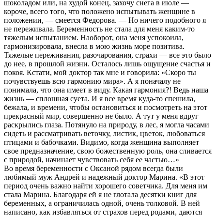
шоколадом или, на худой конец, захочу снега в июле —
короче, всего того, что положено испытывать женщине в
положении, — смеется Федорова. — Но ничего подобного я
не переживала. Беременность не стала для меня каким-то
тяжелым испытанием. Наоборот, она меня успокоила,
гармонизировала, внесла в мою жизнь море позитива.
Тяжелые переживания, разочарования, страхи — все это было
до нее, в прошлой жизни. Осталось лишь ощущение счастья и
покоя. Кстати, мой доктор так мне и говорила: «Скоро ты
почувствуешь всю гармонию мира». А я поначалу не
понимала, что она имеет в виду. Какая гармония?! Ведь наша
жизнь — сплошная суета. И я все время куда-то спешила,
бежала, и времени, чтобы остановиться и посмотреть на этот
прекрасный мир, совершенно не было. А тут у меня вдруг
раскрылись глаза. Потянуло на природу, в лес, я могла часами
сидеть и рассматривать веточку, листик, цветок, любоваться
птицами и бабочками. Видимо, когда женщина выполняет
свое предназначение, свою божественную роль, она сливается
с природой, начинает чувствовать себя ее частью…»
Во время беременности с Оксаной рядом всегда были
любимый муж Андрей и надежный доктор Марина. «В этот
период очень важно найти хорошего советчика. Для меня им
стала Марина. Благодаря ей я не глотала десятки книг для
беременных, а ограничилась одной, очень толковой. В ней
написано, как избавляться от страхов перед родами, даются