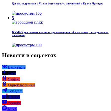
Девять подростков с Ямала будут изучать английский в Куала-Лумпуре
156
5
В ХМАО два пьяных онаниста удовлетворяли себя на пляже, поглядывая на
школьниц
190
Новости в соц.сетях
Вконтакте
Дзен
Яндекс
Одноклассники
Telegram
Rutube
Youtube
MAX