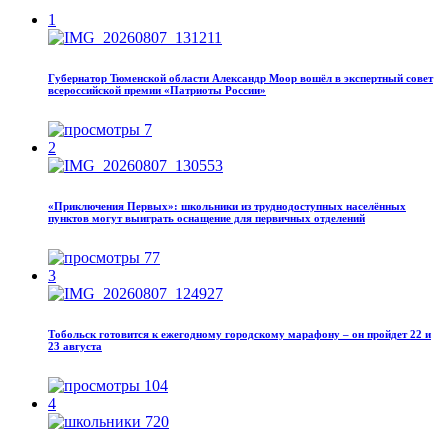
1
Губернатор Тюменской области Александр Моор вошёл в экспертный совет
всероссийской премии «Патриоты России»
7
2
«Приключения Первых»: школьники из труднодоступных населённых
пунктов могут выиграть оснащение для первичных отделений
77
3
Тобольск готовится к ежегодному городскому марафону – он пройдет 22 и
23 августа
104
4