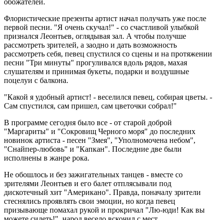
обожателей.
Флористические презенты артист начал получать уже после
первой песни. "Я очень скучал!" - со счастливой улыбкой
признался Леонтьев, оглядывая зал. А чтобы получше
рассмотреть зрителей, а заодно и дать возможность
рассмотреть себя, певец спустился со сцены и на протяжении
песни "Три минуты" прогуливался вдоль рядов, махая
слушателям и принимая букеты, подарки и воздушные
поцелуи с балкона.
"Какой я удобный артист! - веселился певец, собирая цветы. -
Сам спустился, сам пришел, сам цветочки собрал!"
В программе сегодня было все - от старой доброй
"Маргариты" и "Сокровищ Черного моря" до последних
новинок артиста - песен "Змея", "Уполномочена небом",
"Снайпер-любовь" и "Капкан". Последние две были
исполнены в жанре рока.
Не обошлось и без зажигательных танцев - вместе со
зрителями Леонтьев и его балет отплясывали под
дискотечный хит "Американо". Правда, поначалу зрители
стеснялись проявлять свои эмоции, но когда певец
призывающе помахал рукой и прокричал "Лю-юди! Как вы
можете сидеть!", народ весело вскочил с мест.