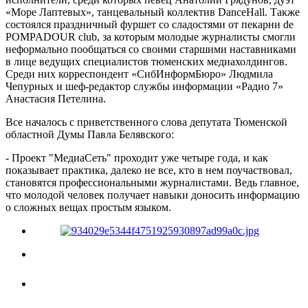
«Море Лаптевых», танцевальный коллектив DanceHall. Также
состоялся праздничный фуршет со сладостями от пекарни de
POMPADOUR club, за которым молодые журналисты смогли
неформально пообщаться со своими старшими наставниками
в лице ведущих специалистов тюменских медиахолдингов.
Среди них корреспондент «СибИнформБюро» Людмила
Чепурных и шеф-редактор службы информации «Радио 7»
Анастасия Петелина.
Все началось с приветственного слова депутата Тюменской
областной Думы Павла Белявского:
- Проект "МедиаСеть" проходит уже четыре года, и как
показывает практика, далеко не все, кто в нем поучаствовал,
становятся профессиональными журналистами. Ведь главное,
что молодой человек получает навыки доносить информацию
о сложных вещах простым языком.