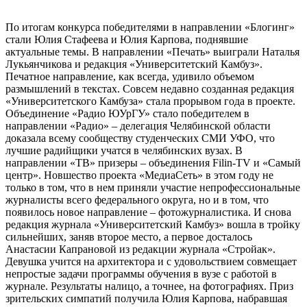
По итогам конкурса победителями в направлении «Блогинг»
стали Юлия Стафеева и Юлия Карпова, поднявшие
актуальные темы. В направлении «Печать» выиграли Наталья
Лукьянчикова и редакция «Университетский Камбуз».
Печатное направление, как всегда, удивило объемом
размышлений в текстах. Совсем недавно созданная редакция
«Университетского Камбуза» стала прорывом года в проекте.
Объединение «Радио ЮУрГУ» стало победителем в
направлении «Радио» – делегация Челябинской области
доказала всему сообществу студенческих СМИ УФО, что
лучшие радийщики учатся в челябинских вузах. В
направлении «ТВ» призеры – объединения Filin-TV и «Самый
центр». Новшество проекта «МедиаСеть» в этом году не
только в том, что в нем приняли участие непрофессиональные
журналисты всего федерального округа, но и в том, что
появилось новое направление – фотожурналистика. И снова
редакция журнала «Университетский Камбуз» вошла в тройку
сильнейших, заняв второе место, а первое досталось
Анастасии Капрановой из редакции журнала «Стройак».
Девушка учится на архитектора и с удовольствием совмещает
непростые задачи программы обучения в вузе с работой в
журнале. Результаты налицо, а точнее, на фотографиях. Приз
зрительских симпатий получила Юлия Карпова, набравшая