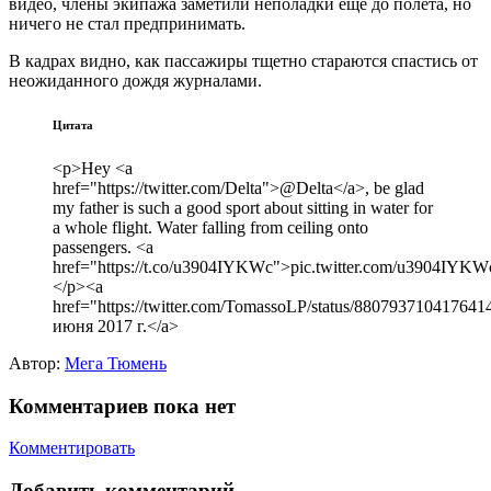
видео, члены экипажа заметили неполадки еще до полета, но
ничего не стал предпринимать.
В кадрах видно, как пассажиры тщетно стараются спастись от
неожиданного дождя журналами.
Цитата
<p>Hey <a
href="https://twitter.com/Delta">@Delta</a>, be glad
my father is such a good sport about sitting in water for
a whole flight. Water falling from ceiling onto
passengers. <a
href="https://t.co/u3904IYKWc">pic.twitter.com/u3904IYKW
</p><a
href="https://twitter.com/TomassoLP/status/88079371041764
июня 2017 г.</a>
Автор:
Мега Тюмень
Комментариев пока нет
Комментировать
Добавить комментарий