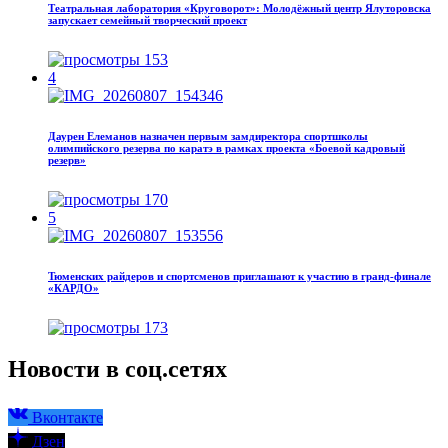
Театральная лаборатория «Круговорот»: Молодёжный центр Ялуторовска
запускает семейный творческий проект
153
4
Даурен Елеманов назначен первым замдиректора спортшколы
олимпийского резерва по каратэ в рамках проекта «Боевой кадровый
резерв»
170
5
Тюменских райдеров и спортсменов приглашают к участию в гранд-финале
«КАРДО»
173
Новости в соц.сетях
Вконтакте
Дзен