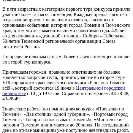
В пяти возрастных категориях первого тура конкурса приняло
участие более 12 тысяч тюменцев. Каждому предлагался тест
из десяти вопросов с вариантами ответов, связанных с
основными событиями истории города Тюмени и Тюменского
края, в том числе знаменательными событиями года: 425 лет
со дня основания «духовной» столицы Сибири – Тобольска,
50-летие Тюменской региональной организации Союза
писателей России.
По предварительным итогам, более тысячи тюменцев прошли
во второй тур конкурса.
Приглашаем горожан, правильно ответивших на большее
количество вопросов теста, принять участие во втором туре
VIII городского краеведческого конкурса «Я знаю о Тюмени
всё!», который состоится 19 июля в
Центральной городской
библиотеке
с 10 до 19 часов. Справки по телефонам: 43-28-48,
43-28-49.
Творческие работы по номинациям конкурса «Прогулки по
Тюмени», «Две столицы одной губернии», «Портовый город
Тюмень», «Говорит и показывает Тюмень!», «Мистические
истории Тюмени» принимаются до 20 июля. На сегодняшний
день по этим номинациям уже поступило девятнадцать работ.