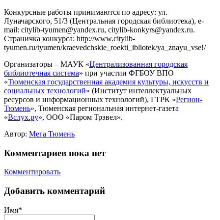
Конкурсные работы принимаются по адресу: ул.
Луначарского, 51/3 (Центральная городская библиотека), e-
mail: citylib-tyumen@yandex.ru, citylib-konkyrs@yandex.ru.
Страничка конкурса: http://www.citylib-
tyumen.ru/tyumen/kraevedchskie_roekti_ibliotek/ya_znayu_vse!/
Организаторы – МАУК «
Централизованная городская
библиотечная система
» при участии ФГБОУ ВПО
«
Тюменская государственная академия культуры, искусств и
социальных технологий
» (Институт интеллектуальных
ресурсов и информационных технологий), ГТРК «
Регион-
Тюмень
», Тюменская региональная интернет-газета
«
Вслух.ру
», ООО «Паром Трэвел».
Автор:
Мега Тюмень
Комментариев пока нет
Комментировать
Добавить комментарий
Имя*