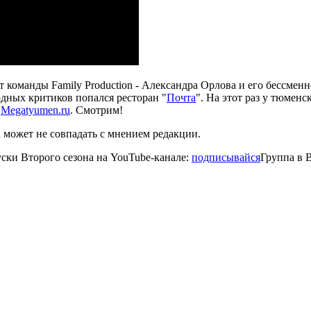
 команды Family Production - Александра Орлова и его бессме
одных критиков попался ресторан "
Почта
". На этот раз у тюмен
а
Megatyumen.ru
. Смотрим!
 может не совпадать с мнением редакции.
ски Второго сезона на YouTube-канале:
подписывайся
Группа в 