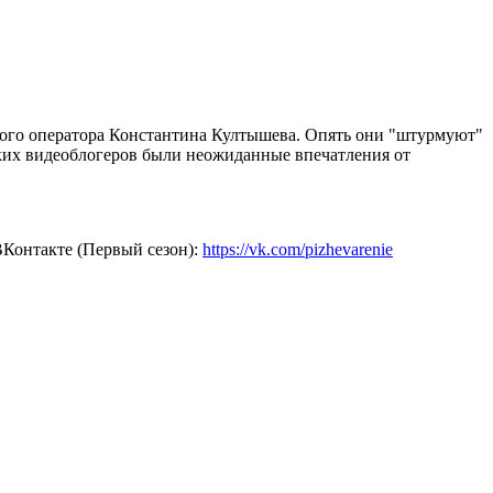
нного оператора Константина Култышева. Опять они "штурмуют"
ских видеоблогеров были неожиданные впечатления от
ВКонтакте (Первый сезон):
https://vk.com/pizhevarenie