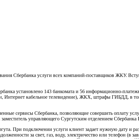
ивания Сбербанка услуги всех компаний-поставщиков ЖКУ. Всту
ербанка установлено 143 банкомата и 56 информационно-платеж
он, Интернет кабельное телевидение), ЖКХ, штрафы ГИБДД, в т
аленные сервисы Сбербанка, позволяющие совершить оплату услу
заместитель управляющего Сургутским отделением Сбербанка 
ута. При подключении услуги клиент задает нужную дату и ра
женности за свет, газ, воду, электричество или телефон (в за