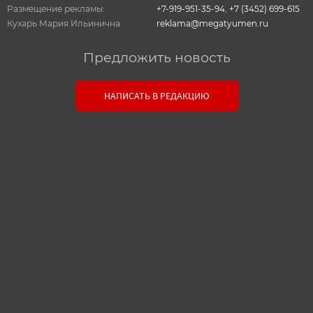
Размещение рекламы:
+7-919-951-35-94
,
+7 (3452) 699-615
Кухарь Мария Ильинична
reklama@megatyumen.ru
Предложить новость
Связь с редакцией
НАПИСАТЬ В РЕДАКЦИЮ
Оставьте свои настоящие контактные данные,
чтобы редакция могла с вами связаться. В случае
необходимости, гарантируем анонимность.
Ваш номер телефона или E-mail:
Текст сообщения: