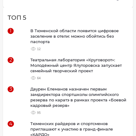
ТОП 5
1
В Тюменской области появится цифровое
заселение в отели: можно обойтись без
паспорта
12
2
Театральная лаборатория «Круговорот»:
Молодёжный центр Ялуторовска запускает
семейный творческий проект
64
3
Даурен Елеманов назначен первым
замдиректора спортшколы олимпийского
резерва по каратэ в рамках проекта «Боевой
кадровый резерв»
95
4
Тюменских райдеров и спортсменов
приглашают к участию в гранд-финале
«КАРДО»