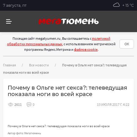
7 августа, пт
+ 15 °С
Посещая сайт megatyumen.ru, Вы соглашаетесь с
политикой
обработки персональных данных
, с использованием метрической
ОК
программы Яндекс.Метрика и
файлов cookie
.
Главная
Все новости
Почему в Ольге нет секса?: телеведущая
показала ноги во всей красе
Почему в Ольге нет секса?: телеведущая
показала ноги во всей красе
2611
0
13 ИЮЛЯ 2017 Г. 4:22
Почему в Ольге нет секса?: телеведущая показала ноги во всей красе
Автор фото: Мегатюмень