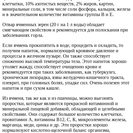
клетчатки, 10% азотистых веществ, 2% жиров, картин,
минеральные соли, в том числе соли фосфора, кальция, железа
и в значительном количестве витамины группы В и Е.
Отвар ячменных зерен (20 г на 1 л воды) обладает
смягчающим свойством и рекомендуется для полоскания при
заболеваниях горла.
Если ячмень прокипятить в воде, процедить и охладить, то
получим напиток, нормализующий кровяное давление и
процессы в желчном пузыре. Он также способствует
снижению высокой температуры тела. Этот напиток хорошо
утоляет жажду, способствует очищению крови и
рекомендуется при таких заболеваниях, как туберкулез,
хроническая лихорадка, язвы желудочно-кишечного тракта,
плеврит, при головных болях, упадке сил. Очень полезен этот
напиток и при сухом кашле.
Из ячменя, так же как и из пшеницы, можно выгонять
проростки, которые являются прекрасной витаминной и
минеральной пищевой добавкой, обладающей и целебными
свойствами. Они содержат большое количество клетчатки,
провитамин А, витамины В12, С, К, микроэлементы железа,
марганца, меди, цинка и др. Эти проростки хорошо
нормализуют кислотно-щелочной баланс организма,