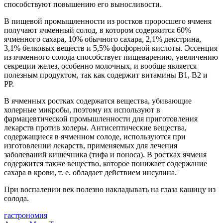
способствуют повышению его выносливости.
В пищевой промышленности из ростков проросшего ячменя
получают ячменный солод, в котором содержится 60%
ячменного сахара, 10% обычного сахара, 2,1% декстрина,
3,1% белковых веществ и 5,5% фосфорной кислоты. Эссенция
из ячменного солода способствует пищеварению, увеличению
секреции желез, особенно молочных, и вообще является
полезным продуктом, так как содержит витамины В1, В2 и
PP.
В ячменных ростках содержатся вещества, убивающие
холерные микробы, поэтому их используют в
фармацевтической промышленности для приготовления
лекарств против холеры. Антисептические вещества,
содержащиеся в ячменном солоде, используются при
изготовлении лекарств, применяемых для лечения
заболеваний кишечника (тифа и поноса). В ростках ячменя
содержится также вещество, которое понижает содержание
сахара в крови, т. е. обладает действием инсулина.
При воспалении век полезно накладывать на глаза кашицу из
солода.
гастрономия