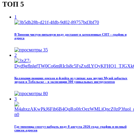
ТОП 5
1
В Тюмени чистую питьевую воду доставят в затопленные СНТ – график и
адреса
35
2
Коллекция поющих орехов и флейта из улитки: как звучит Музей забытых
звуков в Тобольске – в экспозиции 300 уникальных инструментов
80
3
Где тюменцы смогут набрать воду 8 августа 2026 года: график и полный
список адресов