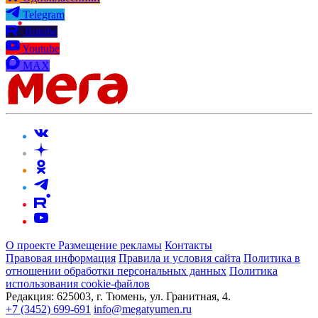
Telegram
Rutube
Youtube
MAX
О проекте
Размещение рекламы
Контакты
Правовая информация
Правила и условия сайта
Политика в
отношении обработки персональных данных
Политика
использования cookie-файлов
Редакция:
625003, г. Тюмень, ул. Гранитная, 4.
+7 (3452) 699-691
info@megatyumen.ru