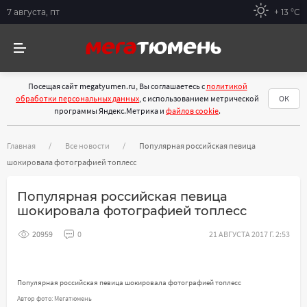
7 августа, пт
+ 13 °С
Посещая сайт megatyumen.ru, Вы соглашаетесь с
политикой
обработки персональных данных
, с использованием метрической
ОК
программы Яндекс.Метрика и
файлов cookie
.
Главная
Все новости
Популярная российская певица
шокировала фотографией топлесс
Популярная российская певица
шокировала фотографией топлесс
20959
0
21 АВГУСТА 2017 Г. 2:53
Популярная российская певица шокировала фотографией топлесс
Автор фото: Мегатюмень