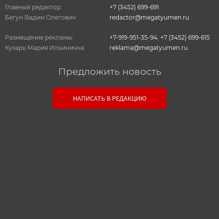
Главный редактор:
+7 (3452) 699-691
Бегун Вадим Олегович
redactor@megatyumen.ru
Размещение рекламы:
+7-919-951-35-94
,
+7 (3452) 699-615
Кухарь Мария Ильинична
reklama@megatyumen.ru
Предложить новость
Связь с редакцией
НАПИСАТЬ В РЕДАКЦИЮ
Оставьте свои настоящие контактные данные,
чтобы редакция могла с вами связаться. В случае
необходимости, гарантируем анонимность.
Ваш номер телефона или E-mail:
Текст сообщения: