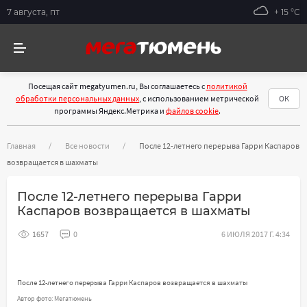
7 августа, пт
+ 15 °С
Посещая сайт megatyumen.ru, Вы соглашаетесь с
политикой
обработки персональных данных
, с использованием метрической
ОК
программы Яндекс.Метрика и
файлов cookie
.
Главная
Все новости
После 12-летнего перерыва Гарри Каспаров
возвращается в шахматы
После 12-летнего перерыва Гарри
Каспаров возвращается в шахматы
1657
0
6 ИЮЛЯ 2017 Г. 4:34
После 12-летнего перерыва Гарри Каспаров возвращается в шахматы
Автор фото: Мегатюмень