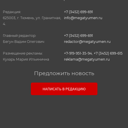
Редакция:
+7 (3452) 699-691
625003, г. Тюмень, ул. Гранитная,
info@megatyumen.ru
4.
Главный редактор:
+7 (3452) 699-691
Бегун Вадим Олегович
redactor@megatyumen.ru
Размещение рекламы:
+7-919-951-35-94
,
+7 (3452) 699-615
Кухарь Мария Ильинична
reklama@megatyumen.ru
Предложить новость
Связь с редакцией
НАПИСАТЬ В РЕДАКЦИЮ
Оставьте свои настоящие контактные данные,
чтобы редакция могла с вами связаться. В случае
необходимости, гарантируем анонимность.
Ваш номер телефона или E-mail: