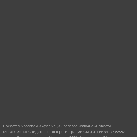
Я даю согласие на
обработку
персональных
данных
ОТПРАВИТЬ
Средство массовой информации сетевое издание «Новости
МегаТюмени» Свидетельство о регистрации СМИ ЭЛ № ФС 77-82582