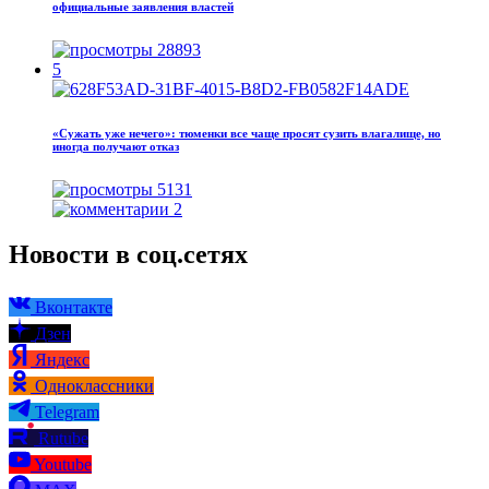
официальные заявления властей
28893
5
«Сужать уже нечего»: тюменки все чаще просят сузить влагалище, но
иногда получают отказ
5131
2
Новости в соц.сетях
Вконтакте
Дзен
Яндекс
Одноклассники
Telegram
Rutube
Youtube