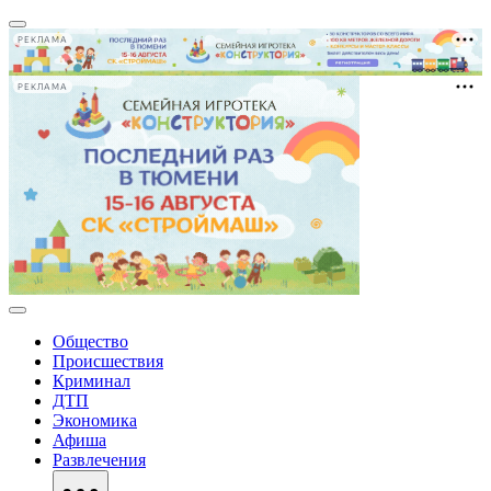
РЕКЛАМА
РЕКЛАМА
Общество
Происшествия
Криминал
ДТП
Экономика
Афиша
Развлечения