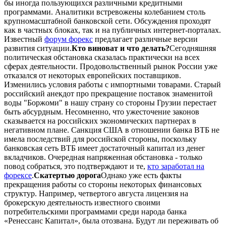
бы иногда пользующихся различными кредитными
программами. Аналитики встревожены колебанием столь
крупномасштабной банковской сети. Обсуждения проходят
как в частных блоках, так и на публичных интернет-порталах.
Известный
форум форекс
предлагает различные версии
развития ситуации.
Кто виноват и что делать?
Сегодняшняя
политическая обстановка сказалась практически на всех
сферах деятельности. Продовольственный рынок России уже
отказался от некоторых европейских поставщиков.
Изменились условия работы с импортными товарами. Старый
российский анекдот про прекращение поставок знаменитой
воды "Боржоми" в нашу страну со стороны Грузии перестает
быть абсурдным. Несомненно, что ужесточение законов
сказывается на российских экономических партнерах в
негативном плане. Санкция США в отношении банка ВТБ не
имела последствий для российской стороны, поскольку
банковская сеть ВТБ имеет достаточный капитал из денег
вкладчиков. Очередная напряженная обстановка - только
повод собраться, это подтверждают и те,
кто заработал на
форексе
.
Скатертью дорога
Однако уже есть факты
прекращения работы со стороны некоторых финансовых
структур. Например, четвертого августа лицензия на
брокерскую деятельность известного своими
потребительскими программами среди народа банка
«Ренессанс Капитал», была отозвана. Будут ли переживать об