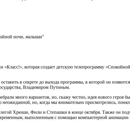
койной ночи, малыши"
и «Класс!», которая создает детскую телепрограмму «Спокойной
а оставить в секрете до выхода программы, в которой он появит
 государства, Владимиром Путиным.
ебрали много вариантов, но, скажу честно, идея нового героя б
о неожиданной, но, когда мы внимательно присмотрелись, поняли
легой Хрюши, Фили и Степашки в конце октября. Также он подч
современным, выполненным с помощью компьютерной анимации 