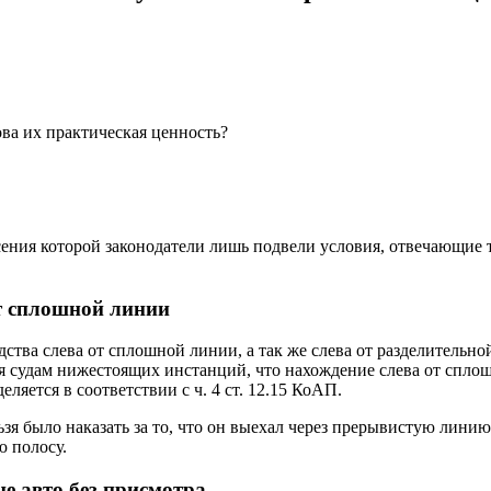
ва их практическая ценность?
есения которой законодатели лишь подвели условия, отвечающи
от сплошной линии
ства слева от сплошной линии, а так же слева от разделительн
я судам нижестоящих инстанций, что нахождение слева от спло
еляется в соответствии с ч. 4 ст. 12.15 КоАП.
ьзя было наказать за то, что он выехал через прерывистую лини
ю полосу.
не авто без присмотра