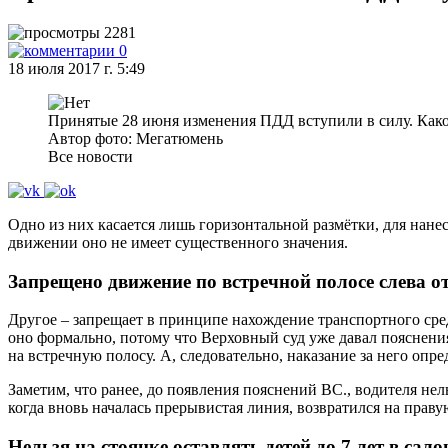
2281
0
18 июля 2017 г. 5:49
Принятые 28 июня изменения ПДД вступили в силу. Како
Автор фото: Мегатюмень
Все новости
Одно из них касается лишь горизонтальной размётки, для нан
движении оно не имеет существенного значения.
Запрещено движение по встречной полосе слева 
Другое – запрещает в принципе нахождение транспортного сред
оно формально, потому что Верховный суд уже давал пояснени
на встречную полосу. А, следовательно, наказание за него опред
Заметим, что ранее, до появления пояснений ВС., водителя нел
когда вновь началась прерывистая линия, возвратился на праву
Нельзя на стоянке оставлять детей до 7 лет в сало