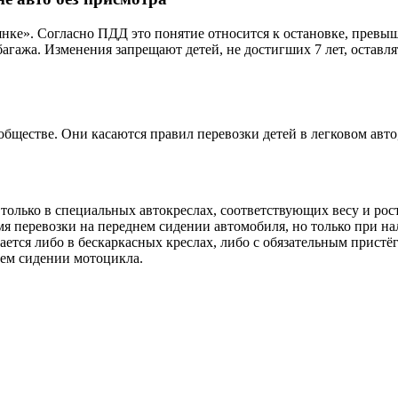
янке». Согласно ПДД это понятие относится к остановке, превыш
агажа. Изменения запрещают детей, не достигших 7 лет, оставл
ществе. Они касаются правил перевозки детей в легковом авто,
о только в специальных автокреслах, соответствующих весу и рос
ремя перевозки на переднем сидении автомобиля, но только при на
скается либо в бескаркасных креслах, либо с обязательным прист
нем сидении мотоцикла.