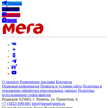
Telegram
Rutube
Youtube
MAX
О проекте
Размещение рекламы
Контакты
Правовая информация
Правила и условия сайта
Политика в
отношении обработки персональных данных
Политика
использования cookie-файлов
Редакция:
625003, г. Тюмень, ул. Гранитная, 4.
+7 (3452) 699-691
info@megatyumen.ru
Главный редактор:
Бегун Вадим Олегович