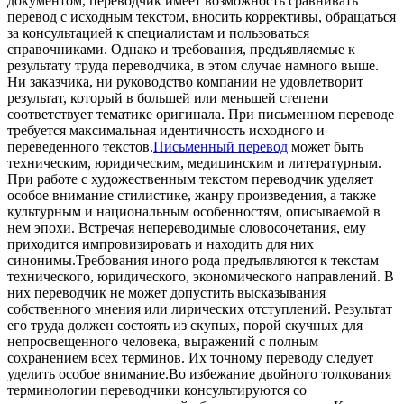
документом, переводчик имеет возможность сравнивать
перевод с исходным текстом, вносить коррективы, обращаться
за консультацией к специалистам и пользоваться
справочниками. Однако и требования, предъявляемые к
результату труда переводчика, в этом случае намного выше.
Ни заказчика, ни руководство компании не удовлетворит
результат, который в большей или меньшей степени
соответствует тематике оригинала. При письменном переводе
требуется максимальная идентичность исходного и
переведенного текстов.
Письменный перевод
может быть
техническим, юридическим, медицинским и литературным.
При работе с художественным текстом переводчик уделяет
особое внимание стилистике, жанру произведения, а также
культурным и национальным особенностям, описываемой в
нем эпохи. Встречая непереводимые словосочетания, ему
приходится импровизировать и находить для них
синонимы.Требования иного рода предъявляются к текстам
технического, юридического, экономического направлений. В
них переводчик не может допустить высказывания
собственного мнения или лирических отступлений. Результат
его труда должен состоять из скупых, порой скучных для
непросвещенного человека, выражений с полным
сохранением всех терминов. Их точному переводу следует
уделить особое внимание.Во избежание двойного толкования
терминологии переводчики консультируются со