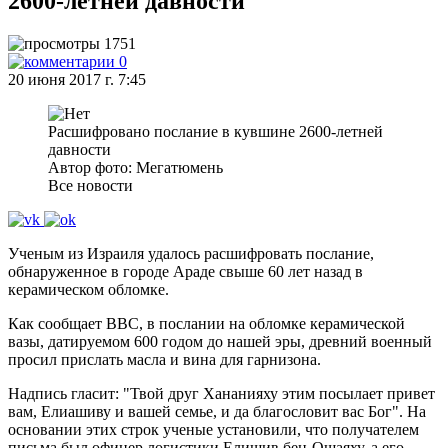
2600-летней давности
1751
0
20 июня 2017 г. 7:45
Расшифровано послание в кувшине 2600-летней
давности
Автор фото: Мегатюмень
Все новости
Ученым из Израиля удалось расшифровать послание,
обнаруженное в городе Араде свыше 60 лет назад в
керамическом обломке.
Как сообщает ВВС, в послании на обломке керамической
вазы, датируемом 600 годом до нашей эры, древний военный
просил прислать масла и вина для гарнизона.
Надпись гласит: "Твой друг Хананияху этим посылает привет
вам, Елиашиву и вашей семье, и да благословит вас Бог". На
основании этих строк ученые установили, что получателем
письма был офицер логистики Елишив бен-Ошаяху, а его