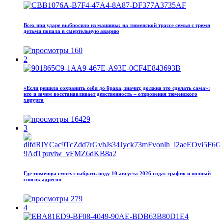
Всех при ударе выбросило из машины: на тюменской трассе семья с тремя
детьми попала в смертельную аварию
160
2
«Если решила сохранить себя до брака, значит, должна это сделать сама»:
кто и зачем восстанавливает девственность – откровения тюменского
хирурга
16429
3
Где тюменцы смогут набрать воду 10 августа 2026 года: график и полный
список адресов
279
4