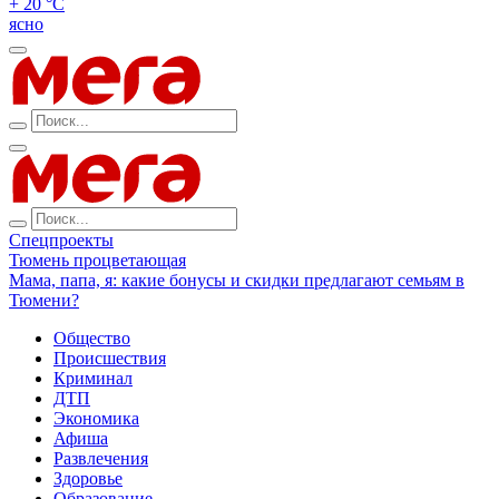
+ 20 °С
ясно
Спецпроекты
Тюмень процветающая
Мама, папа, я: какие бонусы и скидки предлагают семьям в
Тюмени?
Общество
Происшествия
Криминал
ДТП
Экономика
Афиша
Развлечения
Здоровье
Образование