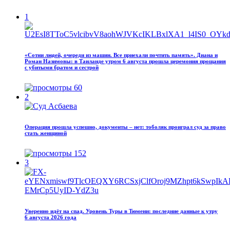
1
«Сотни людей, очереди из машин. Все приехали почтить память». Диана и
Роман Назимовы: в Таиланде утром 6 августа прошла церемония прощания
с убитыми братом и сестрой
60
2
Операция прошла успешно, документы – нет: тоболяк проиграл суд за право
стать женщиной
152
3
Уверенно идёт на спад. Уровень Туры в Тюмени: последние данные к утру
6 августа 2026 года