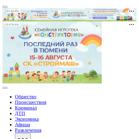
РЕКЛАМА
РЕКЛАМА
Общество
Происшествия
Криминал
ДТП
Экономика
Афиша
Развлечения