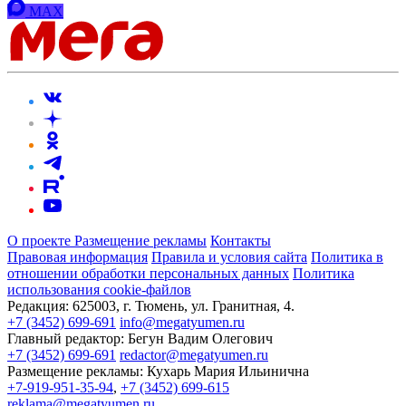
MAX
О проекте
Размещение рекламы
Контакты
Правовая информация
Правила и условия сайта
Политика в
отношении обработки персональных данных
Политика
использования cookie-файлов
Редакция:
625003, г. Тюмень, ул. Гранитная, 4.
+7 (3452) 699-691
info@megatyumen.ru
Главный редактор:
Бегун Вадим Олегович
+7 (3452) 699-691
redactor@megatyumen.ru
Размещение рекламы:
Кухарь Мария Ильинична
+7-919-951-35-94
,
+7 (3452) 699-615
reklama@megatyumen.ru