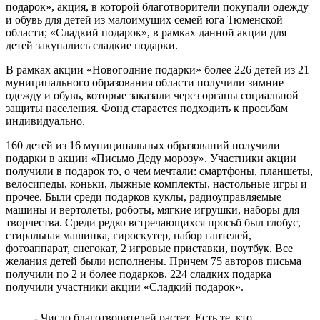
подарок», акция, в которой благотворители покупали одежду
и обувь для детей из малоимущих семей юга Тюменской
области; «Сладкий подарок», в рамках данной акции для
детей закупались сладкие подарки.
В рамках акции «Новогодние подарки» более 226 детей из 21
муниципального образования области получили зимние
одежду и обувь, которые заказали через органы социальной
защиты населения. Фонд старается подходить к просьбам
индивидуально.
160 детей из 16 муниципальных образований получили
подарки в акции «Письмо Деду морозу». Участники акции
получили в подарок то, о чем мечтали: смартфоны, планшеты,
велосипеды, коньки, лыжные комплекты, настольные игры и
прочее. Были среди подарков куклы, радиоуправляемые
машины и вертолеты, роботы, мягкие игрушки, наборы для
творчества. Среди редко встречающихся просьб был глобус,
стиральная машинка, гироскутер, набор гантелей,
фотоаппарат, снегокат, 2 игровые приставки, ноутбук. Все
желания детей были исполнены. Причем 75 авторов письма
получили по 2 и более подарков. 224 сладких подарка
получили участники акции «Сладкий подарок».
- Число благотворителей растет. Есть те, кто