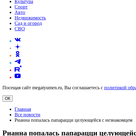
Культура
Спорт
Авто
Недвижимость
Сад и огород
СВО
Посещая сайт megatyumen.ru, Вы соглашаетесь с
политикой обр
ОК
Главная
Все новости
Рианна попалась папарацци целующейся с незнакомцем
Рианна попалась папарацци целующейс