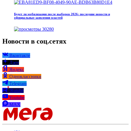
Будет ли мобилизация после выборов 2026: последние новости и
официальные заявления властей
30280
Новости в соц.сетях
Вконтакте
Дзен
Яндекс
Одноклассники
Telegram
Rutube
Youtube
MAX