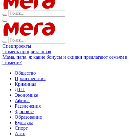
Спецпроекты
Тюмень процветающая
Мама, папа, я: какие бонусы и скидки предлагают семьям в
Тюмени?
Общество
Происшествия
Криминал
ДТП
Экономика
Афиша
Развлечения
Здоровье
Образование
Культура
Спорт
Авто