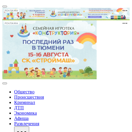
РЕКЛАМА
РЕКЛАМА
Общество
Происшествия
Криминал
ДТП
Экономика
Афиша
Развлечения