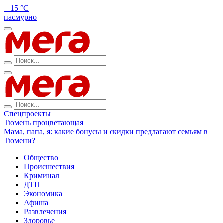
+ 15 °С
пасмурно
Спецпроекты
Тюмень процветающая
Мама, папа, я: какие бонусы и скидки предлагают семьям в
Тюмени?
Общество
Происшествия
Криминал
ДТП
Экономика
Афиша
Развлечения
Здоровье