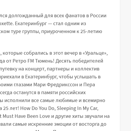
ялся долгожданный для всех фанатов в России
xette. Екатеринбург — стал одним из
ском туре группы, приуроченном к 25-летию
 которые собрались в этот вечер в «Уральце»,
да от Ретро FM Тюмень! Десять победителей
 путевку на концерт, партнеры и коллектив
приехали в Екатеринбург, чтобы услышать в
воими глазами Мари Фредрикссон и Пера
всегда останутся в памяти российских
ты исполнили все самые любимые и всемирно
25 лет! How Do You Do, Sleeping In My Car,
, It Must Have Been Love и другие хиты звучали на
вали самые искренние эмоции от восторга до