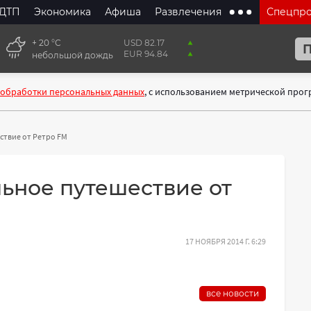
ДТП
Экономика
Афиша
Развлечения
Спецпр
+ 20 °С
USD 82.17
EUR 94.84
небольшой дождь
 обработки персональных данных
, с использованием метрической про
ствие от Ретро FM
льное путешествие от
17 НОЯБРЯ 2014 Г. 6:29
все новости