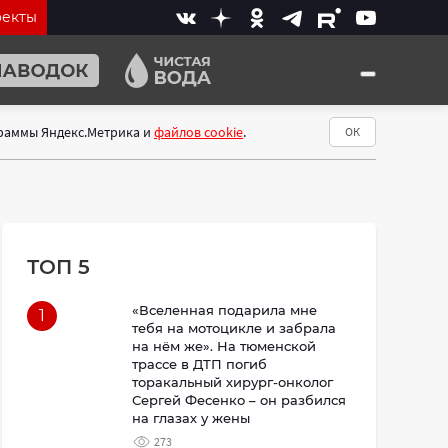
оекты
граммы Яндекс.Метрика и
файлов cookie
.
ОК
ТОП 5
«Вселенная подарила мне
1
тебя на мотоцикле и забрала
на нём же». На тюменской
трассе в ДТП погиб
торакальный хирург-онколог
Сергей Фесенко – он разбился
на глазах у жены
273