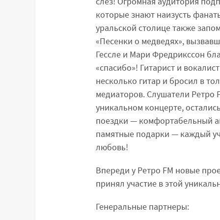
слёз! Огромная аудитория подп
которые знают наизусть фанаты
уральской столице также запо
«Песенки о медведях», вызвав
Гессле и Мари Фредрикссон бл
«спасибо»! Гитарист и вокалист
несколько гитар и бросил в то
медиаторов. Слушатели Ретро 
уникальном концерте, остались
поездки — комфортабельный ав
памятные подарки — каждый уча
любовь!
Впереди у Ретро FM новые прое
принял участие в этой уникаль
Генеральныe партнеры: