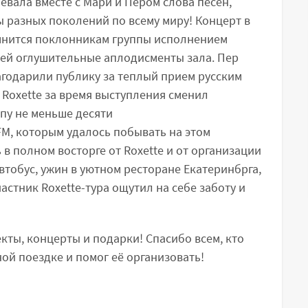
евала вместе с Мари и Пером слова песен,
 разных поколений по всему миру! Концерт в
мнится поклонникам группы исполнением
шей оглушительные аплодисменты зала. Пер
агодарили публику за теплый прием русским
 Roxette за время выступления сменил
лпу не меньше десяти
FM, которым удалось побывать на этом
 в полном восторге от Roxette и от организации
тобус, ужин в уютном ресторане Екатеринбрга,
стник Roxette-тура ощутил на себе заботу и
кты, концерты и подарки! Спасибо всем, кто
ной поездке и помог её организовать!