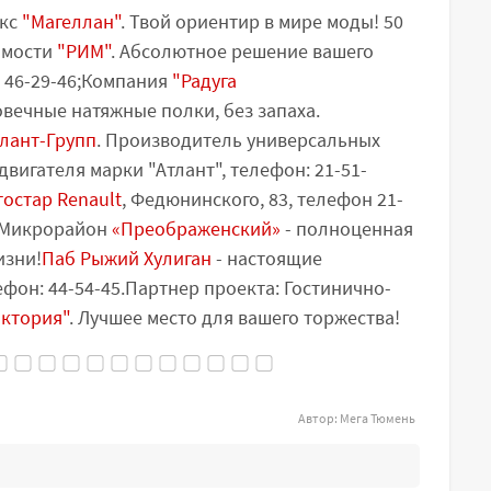
екс
"Магеллан"
. Твой ориентир в мире моды! 50
имости
"РИМ"
. Абсолютное решение вашего
 46-29-46;Компания
"Радуга
вечные натяжные полки, без запаха.
лант-Групп
. Производитель универсальных
вигателя марки "Атлант", телефон: 21-51-
тостар Renault
, Федюнинского, 83, телефон 21-
 Микрорайон
«Преображенский»
- полноценная
изни!
Паб Рыжий Хулиган
- настоящие
ефон: 44-54-45.Партнер проекта: Гостинично-
ктория"
. Лучшее место для вашего торжества!
Автор:
Мега Тюмень