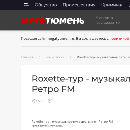
Общество
Происшествия
Криминал
9 августа
воскресенье
Посещая сайт megatyumen.ru, Вы соглашаетесь с
политикой
Главная
Все новости
Roxette-тур - музыкальное путеше
Roxette-тур - музыка
Ретро FM
595
0
Roxette-тур - музыкальное путешествие от Ретро FM
Автор фото: Мегатюмень