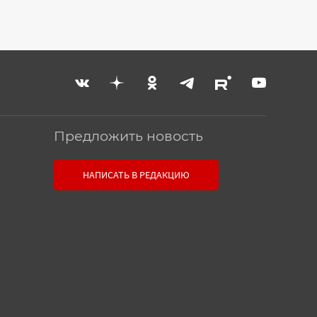
Предложить новость
Связь с редакцией
НАПИСАТЬ В РЕДАКЦИЮ
Оставьте свои настоящие
контактные данные, чтобы
редакция могла с вами связаться.
В случае необходимости,
гарантируем анонимность.
Ваш номер телефона или E-
mail: