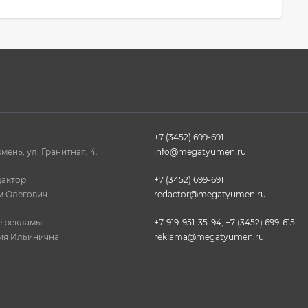
+7 (3452) 699-691
юмень, ул. Гранитная, 4.
info@megatyumen.ru
актор:
+7 (3452) 699-691
м Олегович
redactor@megatyumen.ru
 рекламы:
+7-919-951-35-94
,
+7 (3452) 699-615
ия Ильинична
reklama@megatyumen.ru