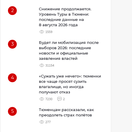
Снижение продолжается.
2
Уровень Туры в Тюмени:
последние данные на
8 августа 2026 года
1559
Будет ли мобилизация после
3
выборов 2026: последние
новости и официальные
заявления властей
31154
«Сужать уже нечего»: тюменки
4
все чаще просят сузить
влагалище, но иногда
получают отказ
7230
2
Тюменцам рассказали, как
5
преодолеть страх полётов
277