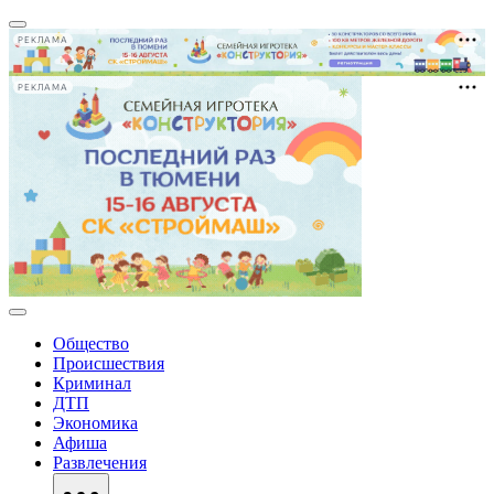
РЕКЛАМА
РЕКЛАМА
Общество
Происшествия
Криминал
ДТП
Экономика
Афиша
Развлечения