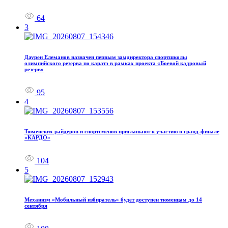
64
3
Даурен Елеманов назначен первым замдиректора спортшколы
олимпийского резерва по каратэ в рамках проекта «Боевой кадровый
резерв»
95
4
Тюменских райдеров и спортсменов приглашают к участию в гранд-финале
«КАРДО»
104
5
Механизм «Мобильный избиратель» будет доступен тюменцам до 14
сентября