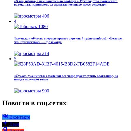
«А вы, ребята, с кем боретесь‑то вообще?». Руководство тюменского
водоканала извинилось за скандальное видео пресс-секретаря
406
4
Тюменская область впервые примет окружной туристский слёт «Больше,
чем путешествие» — где и когда
214
5
«Сужать уже нечего»: тюменки все чаще просят сузить влагалище, но
иногда получают отказ
900
Новости в соц.сетях
Вконтакте
Дзен