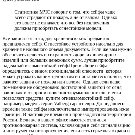
Статистика МЧС говорит о том, что сейфы чаще
всего страдают от пожара, а не от взлома. Однако
это вовсе не означает, что все без исключения
должны приобретать огнестойкие модели.
Все зависит от того, для хранения каких предметов
предназначен сейф. Огнестойкое устройство идеально для
хранения небольшого объема документов. Если же вам нужно
обеспечить целость и сохранность дорогих ювелирных
изделий или больших денежных сумм, лучше приобретите
надежный взломостойкий сейф.При выборе сейфа
определитесь с видом потенциальной опасности, которая
может угрожать вашим ценностям и постарайтесь понять, что
важнее: защита от пожара или взлома. Однако если ваше
помещение не оборудовано достаточной защитой от огня,
равно как и от проникновения злоумышленников, и если
позволяют средства, купите огневзломостойкий сейф,
например, модель серии Valberg гарант евро. До недавнего
времени такие сейфы исключительно импортировались из-за
границы. В настоящее время они производятся на территории
России. Если же в вашем офисе имеется отличная
противопожарная система, включающая в себя сигнализацию
и инструменты пожаротушения, если есть серьезная охрана и