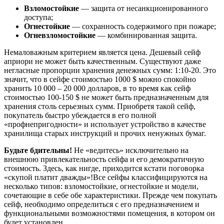
Взломостойкие
— защита от несанкционированного
доступа;
Огнестойкие
— сохранность содержимого при пожаре;
Огневзломостойкие
— комбинированная защита.
Немаловажным критерием является цена. Дешевый сейф
априори не может быть качественным. Существуют даже
негласные пропорции хранения денежных сумм: 1:10-20. Это
значит, что в сейфе стоимостью 1000 $ можно спокойно
хранить 10 000 – 20 000 долларов, в то время как сейф
стоимостью 100-150 $ не может быть предназначенным для
хранения столь серьезных сумм. Приобретя такой сейф,
покупатель быстро убеждается в его полной
«профнепригодности» и использует устройство в качестве
хранилища старых инструкций и прочих ненужных бумаг.
Будьте бдительны!
Не «ведитесь» исключительно на
внешнюю привлекательность сейфа и его демократичную
стоимость. Здесь, как нигде, приходится кстати поговорка
«скупой платит дважды»!Все сейфы классифицируются на
несколько типов: взломостойкие, огнестойкие и модели,
сочетающие в себе обе характеристики. Прежде чем покупать
сейф, необходимо определиться с его предназначением и
функциональными возможностями помещения, в котором он
будет установлен.