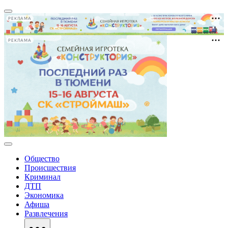
РЕКЛАМА
РЕКЛАМА
Общество
Происшествия
Криминал
ДТП
Экономика
Афиша
Развлечения