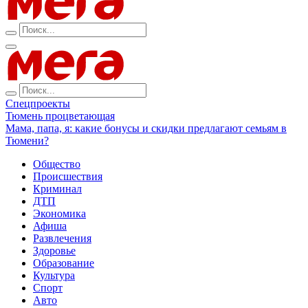
Спецпроекты
Тюмень процветающая
Мама, папа, я: какие бонусы и скидки предлагают семьям в
Тюмени?
Общество
Происшествия
Криминал
ДТП
Экономика
Афиша
Развлечения
Здоровье
Образование
Культура
Спорт
Авто