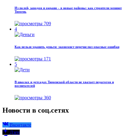
Из полей, заводов и окраин – в новые районы: как строители меняют
Тюмень
709
4
Как нельзя хранить деньги: экономист перечислил опасные ошибки
171
5
В школах и детсадах Тюменской области не хватает педагогов и
воспитателей
360
Новости в соц.сетях
Вконтакте
Дзен