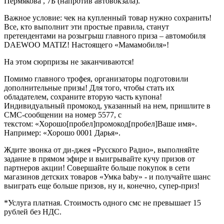
Пермякова , 7Б (напротив автовокзала).
Важное условие: чек на купленный товар нужно сохранить!
Все, кто выполнит эти простые правила, станут
претендентами на розыгрыш главного приза – автомобиля
DAEWOO MATIZ! Настоящего «Мамамобиля»!
На этом сюрпризы не заканчиваются!
Помимо главного трофея, организаторы подготовили
дополнительные призы! Для того, чтобы стать их
обладателем, сохраните вторую часть купона!
Индивидуальный промокод, указанный на нем, пришлите в
СМС-сообщении на номер 5577, с
текстом: «Хорошо[пробел]промокод[пробел]Ваше имя».
Например: «Хорошо 0001 Дарья».
Ждите звонка от ди-джея «Русского Радио», выполняйте
задание в прямом эфире и выигрывайте кучу призов от
партнеров акции! Совершайте больше покупок в сети
магазинов детских товаров «Умка baby» - и получайте шанс
выиграть еще больше призов, ну и, конечно, супер-приз!
*Услуга платная. Стоимость одного смс не превышает 15
рублей без НДС.