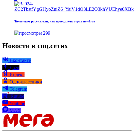
Тюменцам рассказали, как преодолеть страх полётов
299
Новости в соц.сетях
Вконтакте
Дзен
Яндекс
Одноклассники
Telegram
Rutube
Youtube
MAX