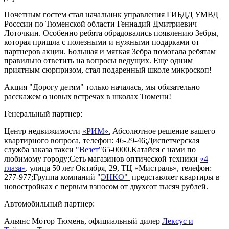
Почетным гостем стал начальник управления ГИБДД УМВД
Росссии по Тюменской области Геннадий Дмитриевич
Лоточкин. Особенно ребята обрадовались появлению Зебры,
которая пришла с полезными и нужными подарками от
партнеров акции. Большая и мягкая Зебра помогала ребятам
правильно ответить на вопросы ведущих. Еще одним
приятным сюрпризом, стал подаренный школе микроскоп!
Акция "Дорогу детям" только началась, мы обязательно
расскажем о новых встречах в школах Тюмени!
Генеральный партнер:
Центр недвижимости
«РИМ».
Абсолютное решение вашего
квартирного вопроса, телефон: 46-29-46;Диспетчерская
служба заказа такси
"Везет"
65-0000.Катайся с нами по
любимому городу;Сеть магазинов оптической техники
«4
глаза»
. улица 50 лет Октября, 29, ТЦ «Мистраль», телефон:
277-977;Группа компаний "
ЭНКО"
представляет квартиры в
новостройках с первым взносом от двухсот тысяч рублей.
Автомобильный партнер:
Альянс Мотор Тюмень, официальный дилер
Лексус и